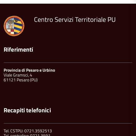
del
contenuto
Centro Servizi Territoriale PU
Riferimenti
Provincia di Pesaro e Urbino
Viale Gramsci, 4
61121 Pesaro (PU)
Recapiti telefonici
Tel. CSTPU: 0721.3592513
Tel. centralino: 0721.3591